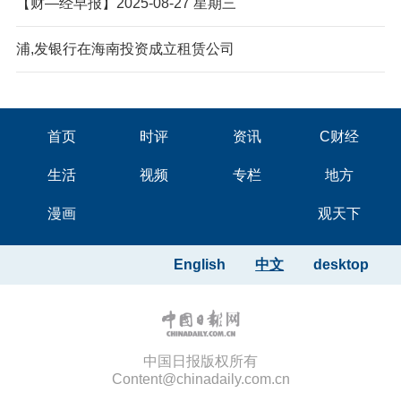
【财—经早报】2025-08-27 星期三
浦,发银行在海南投资成立租赁公司
首页
时评
资讯
C财经
生活
视频
专栏
地方
漫画
观天下
English
中文
desktop
中国日报版权所有
Content@chinadaily.com.cn