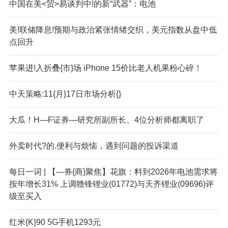
中国在美<贸>易谈判中!的新“武器”：电池
美!联储降息!预期与政治紧张情绪交织，美元指数从盘中低
点回升
苹果进!入折叠{市}场 iPhone 15价比老人机果粉心碎！
中天策略:11{月}17日市场分析{}
大瓜！H—F证券—研究所副所长、4位分析师都离职了
外卖时代?的.便利与烦恼，遇到问题的投诉渠道
每日一词 | 【—券{商}聚焦】花旗：料到2026年电池需求将
按年增长31% 上调赣锋锂业(01772)与天齐锂业(09696)评
级至买入
红米{K}90 5G手机1293元