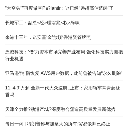
“大空头‘”’再度做空Pa?lantir：这已经“远超高估范畴”了
长城军工：副总<经>理翁兆<权>辞职
来港十三年，诺安基‘金’放!弃香港资管牌照
汉威科技：‘借’力资本市场完善产业布局 强化科技实力拥抱
行业机遇
亚马逊‘悄’悄恢复;AWS用户数据，此前曾被告知“永久删除”
11.;4{9}万起 全新一代大众速腾L上市：家用轿车常青藤还
香吗
天津全力推?动港产城?深度融合塑造高质量发展新优势
每日一词 | 特朗普称与加拿大的所有:贸易谈判已终止