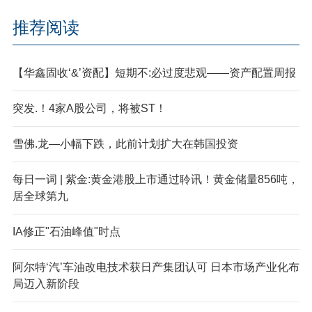
推荐阅读
【华鑫固收‘&’资配】短期不:必过度悲观——资产配置周报
突发.！4家A股公司，将被ST！
雪佛.龙—小幅下跌，此前计划扩大在韩国投资
每日一词 | 紫金:黄金港股上市通过聆讯！黄金储量856吨，
居全球第九
I
A修正"石油峰值"时点
阿尔特‘汽’车油改电技术获日产集团认可 日本市场产业化布
局迈入新阶段