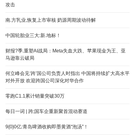
攻击
南.方乳业,恢复上市审核 奶源周期波动待解
中国轮胎业三大:新.地标！
财报?季.重塑AI战局：Meta失血大跌、苹果现金为王、亚
马逊靠云破局
何立峰会见‘跨’国公司负责人时指出 中国将持续扩大高水平
对外开放 欢迎跨国公司深化对华合作
零跑C1.1累计销量突破30万
每日一词 | 跨;国车企重新聚首混动赛道
9{0}0亿:青岛啤酒收购即墨黄酒“泡汤”！