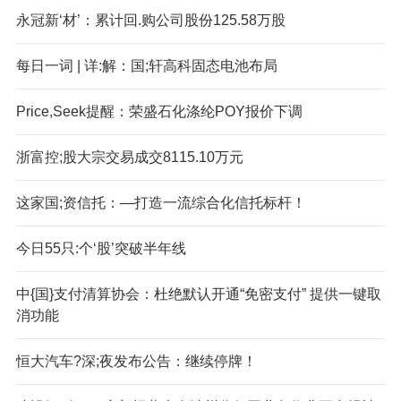
永冠新‘材’：累计回.购公司股份125.58万股
每日一词 | 详:解：国;轩高科固态电池布局
Price,Seek提醒：荣盛石化涤纶POY报价下调
浙富控;股大宗交易成交8115.10万元
这家国;资信托：—打造一流综合化信托标杆！
今日55只:个‘股’突破半年线
中{国}支付清算协会：杜绝默认开通“免密支付” 提供一键取
消功能
恒大汽车?深;夜发布公告：继续停牌！