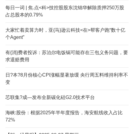
每日一词 | 焦.点<科>技控股股东沈锦华解除质押250万股
占总股本的0.79%
大家忙着卖算力时，亚{马}逊云科技<在>帮客户跑“数十亿
个Agent”
有{消}费者投诉：苏泊尔电饭锅可能存在三包义务问题，要
求退赔费用
日?本?8月份核心CPI涨幅显著放缓 央行周五料维持利率不
变
芯联集?成—发布全新碳化硅G2.0技术平台
海峡:股份：根据2025年半年度报告，海安航线收入占比
72%