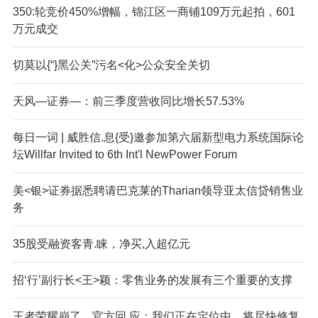
350:轮竞价450%增幅，锦江区一商铺109万元起拍，601
万元成交
切莫以{“}黑公关”污名<化>公众安全关切
天风—证券—：前三季度营收同比增长57.53%
每日一词 | 威胜信.息{受}邀参加第六届新型电力系统国际论
坛Willfar Invited to 6th Int'l NewPower Forum
美<银>证券据悉聘请巴克莱的Tharian领导亚太信贷销售业
务
35股受融资客青.睐，净买,入超亿元
招‘行’副行长<王>颖：零售业务的发展有三个重要的支撑
王者荣耀崩了，官方回.应：我们正在定位中，将尽快修复