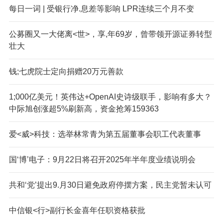
每日一词 | 受银行净.息差等影响 LPR连续三个月不变
公募圈又一大佬离<世>，享,年69岁，曾带领开源证券转型
壮大
钱;七虎院士定向捐赠20万元善款
1;000亿美元！英伟达+OpenAI史诗级联手，影响有多大？
中际旭创涨超5%刷新高，资金抢筹159363
爱<威>科技：选举林常青为第五届董事会职工代表董事
国‘博’电子：9月22日将召开2025年半年度业绩说明会
共和‘党’提出9.月30日避免政府停摆方案，民主党暂未认可
中信银<行>副行长金喜年任职资格获批