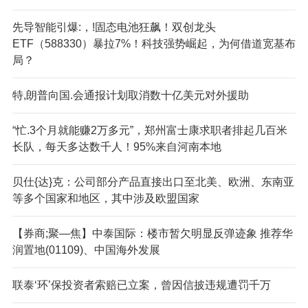
先导智能引爆:，!固态电池狂飙！双创龙头
ETF（588330）暴拉7%！科技强势崛起，为何借道宽基布
局？
特,朗普向国.会通报计划取消数十亿美元对外援助
“忙.3个月就能赚2万多元”，郑州富士康求职者排起几百米
长队，每天多达数千人！95%来自河南本地
贝仕{达}克：公司部分产品直接出口至北美、欧洲、东南亚
等多个国家和地区，其中涉及欧盟国家
【券商;聚—焦】中泰国际：楼市暂欠明显反弹迹象 推荐华
润置地(01109)、中国海外发展
联泰‘环’保投资者索赔已立案，曾因信披违规遭罚千万