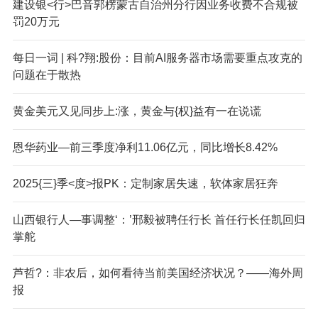
建设银<行>巴音郭楞蒙古自治州分行因业务收费不合规被
罚20万元
每日一词 | 科?翔:股份：目前AI服务器市场需要重点攻克的
问题在于散热
黄金美元又见同步上:涨，黄金与{权}益有一在说谎
恩华药业—前三季度净利11.06亿元，同比增长8.42%
2025{三}季<度>报PK：定制家居失速，软体家居狂奔
山西银行人—事调整‘：’邢毅被聘任行长 首任行长任凯回归
掌舵
芦哲?：非农后，如何看待当前美国经济状况？——海外周
报