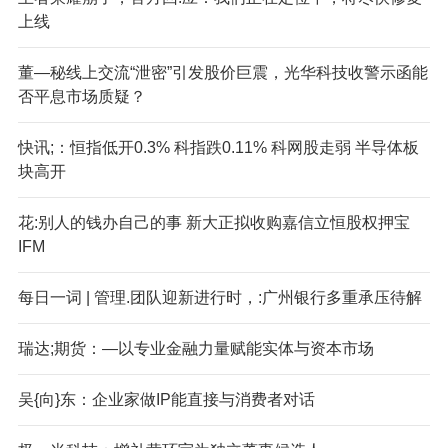
上线
董—秘线上交流“泄密”引发股价巨震，光华科技收警示函能
否平息市场质疑？
快讯;：恒指低开0.3% 科指跌0.11% 科网股走弱 半导体板
块高开
花:别人的钱办自己的事 新大正拟收购嘉信立恒股权押宝
IFM
每日一词 | 管理.团队迎新进行时，:广州银行多重承压待解
瑞达;期货：—以专业金融力量赋能实体与资本市场
吴{向}东：企业家做IP能直接与消费者对话