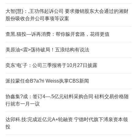
大智{慧}：,王功伟起诉公司 要求撤销股东大会通过的湘财
股份吸收合并公司事项等议案
查黑.猫投—诉再消费：帮你躲开套路，花得更值
美原油<震>荡待破局！五浪结构有说法
奕东‘电’子：公司三季报将于10月27日披露
派拉蒙任命B?a?ri Weiss执掌CBS新闻
协鑫集?成：签订4—.5亿元硅料采购合同 硅料交易价格随
行就市一月一议
达卯科.技:完成近亿元A+轮融资 宁德时代旗下溥泉资本领
投