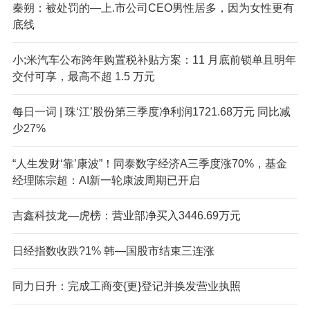
秦朔：被处罚的—上.市公司CEO男性居多，因为女性更有
底线
小;米汽车公布跨年购置税补贴方案：11 月底前锁单且明年
交付可享，最高不超 1.5 万元
每日一词 | 珠‘江’股份第三季度净利润1721.68万元 同比减
少27%
“人生发财‘靠’康波”！同泰数字经济A三季度涨70%，基金
经理陈宗超：AI新一轮康波周期已开启
吉鑫科技龙—虎榜：营业部净买入3446.69万元
日经指数收跌?1% 韩—国股市结束三连涨
同力日升：完成工商变{更}登记并换发营业执照