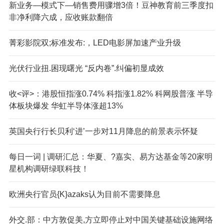
新业务—模式下—销售费用骤增3倍！豆神教育前三季度扣
非净利降六成，应收账款翻倍
菁彩影院双;标准发布:，LED电影屏加速产业升级
光伏行业扭.困现曙光 “反内卷”.纠偏初显成效
收<评>：港股恒指涨0.74% 科指涨1.82% 科网股普涨 半导
体板块爆发 华虹半导体涨超13%
英国央行行长贝利‘进’一步对11月降息的前景表示怀疑
每日一词 | 调研汇总：华夏、?嘉实、易方达基金等20家明
星机构调研绿联科技！
欧洲央行官员{K}azaks认为目前不需要降息
外交.部：中方敦促美,方立即停止对中国关键基础设施网络