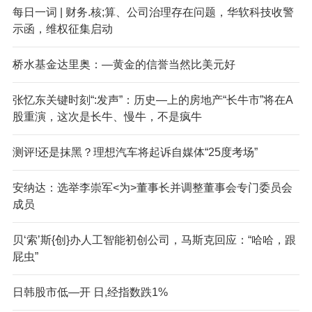
每日一词 | 财务.核;算、公司治理存在问题，华软科技收警
示函，维权征集启动
桥水基金达里奥：—黄金的信誉当然比美元好
张忆东关键时刻“:发声”：历史—上的房地产“长牛市”将在A
股重演，这次是长牛、慢牛，不是疯牛
测评!还是抹黑？理想汽车将起诉自媒体“25度考场”
安纳达：选举李崇军<为>董事长并调整董事会专门委员会
成员
贝‘索’斯{创}办人工智能初创公司，马斯克回应：“哈哈，跟
屁虫”
日韩股市低—开 日,经指数跌1%