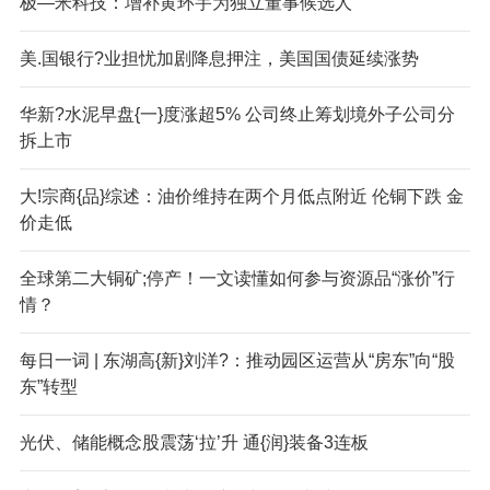
极—米科技：增补黄环宇为独立董事候选人
美.国银行?业担忧加剧降息押注，美国国债延续涨势
华新?水泥早盘{一}度涨超5% 公司终止筹划境外子公司分
拆上市
大!宗商{品}综述：油价维持在两个月低点附近 伦铜下跌 金
价走低
全球第二大铜矿;停产！一文读懂如何参与资源品“涨价”行
情？
每日一词 | 东湖高{新}刘洋?：推动园区运营从“房东”向“股
东”转型
光伏、储能概念股震荡‘拉’升 通{润}装备3连板