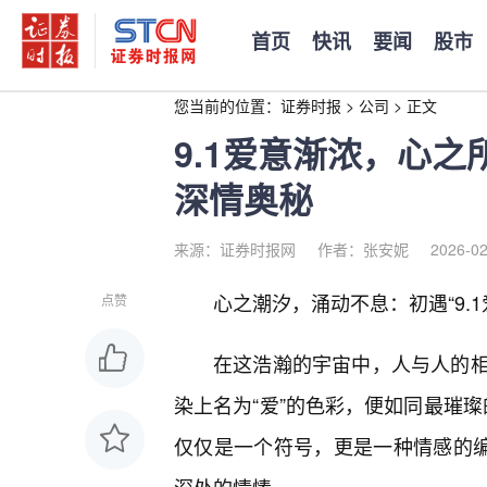
首页
快讯
要闻
股市
您当前的位置：
证券时报
>
公司
>
正文
9.1爱意渐浓，心之所向
深情奥秘
来源：证券时报网
作者：张安妮
2026-02
心之潮汐，涌动不息：初遇“9.1爱
点赞
在这浩瀚的宇宙中，人与人的相
染上名为“爱”的色彩，便如同最璀璨的
仅仅是一个符号，更是一种情感的