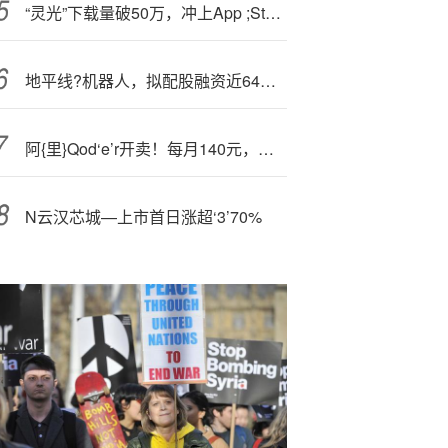
“灵光”下载量破50万，冲上App ;Stor—e免费工具榜第一，黄仁勋表示没有看到AI泡沫
地平线?机器人，拟配股融资近64亿，上市不到一年在香港市场累计融资逾171亿
阿{里}Qod‘e’r开卖！每月140元，性价比是Cursor的1.48倍
N云汉芯城—上市首日涨超‘3’70%