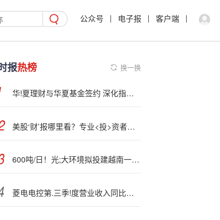
公众号
电子报
客户端
时报
热榜
换一换
华!夏理财与华夏基金签约 深化指数业务领域合作
美股‘财’报哪里看？专业<投>资者都选新浪财经 全网最快最全！
600吨/日！光;大环境拟投建越南一垃圾发电项目
菱电电控第.三季!度营业收入同比降12.2%至2.58亿元