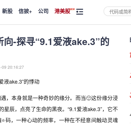
新股
信披+
公司
港美股
-探寻“9.1爱液ake.3”的
-09 20:16:27
液ake.3”的悸动
遇，本身就是一种奇妙的缘分。而当🙂这份缘分浸
星辰，点亮了生命的黑夜。“9.1爱液ake.3”，它不
编⭐码，一种心动的频率，一种在不经意间触动灵魂