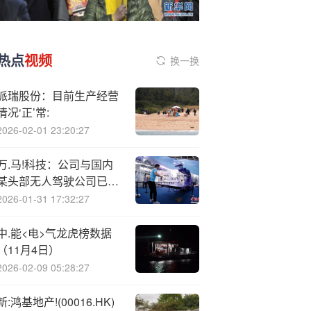
热点
视频
换一换
派瑞股份：目前生产经营
情况‘正’常:
2026-02-01 23:20:27
万.马!科技：公司与国内
某头部无人驾驶公司已签
署合作协议
2026-01-31 17:32:27
中.能<电>气龙虎榜数据
（11月4日）
2026-02-09 05:28:27
新:鸿基地产!(00016.HK)