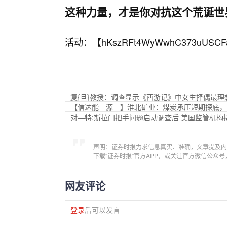
这种力量，才是你对抗这个荒诞世
活动：【
hKszRFt4WyWwhC373uUSCF
复{旦}教授：调查显示《西游记》中女生择偶最理
【信达能—源—】淮北矿业：煤炭承压短期探底，
对—特;斯拉门把手问题启动调查后 美国监管机构
声明：证券时报力求信息真实、准确，文章提及内
下载“证券时报”官方APP，或关注官方微信公众
网友评论
登录
后可以发言